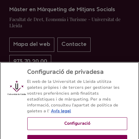
Màster en Màrqueting de Mitjans Socials
Facultat de Dret, Economia i Turisme - Universitat de
Lleida
Mapa del web
Contacte
973 70 20 00
Configuració de privadesa
El web de la Universitat de Lleida utilitza
galetes pròpies i de tercers per gestionar les
vostres preferències amb finalitats
estadístiques i de màrqueting. Per a més
informació, consulteu l’apartat de política de
galetes a l'
Avís legal
Configuració