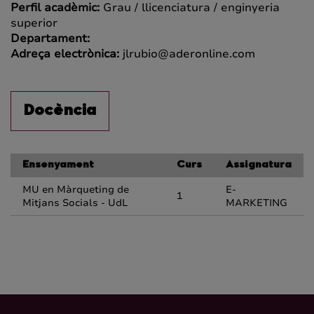
Perfil acadèmic:
Grau / llicenciatura / enginyeria
superior
Departament:
Adreça electrònica:
jlrubio@aderonline.com
Docència
Ensenyament
Curs
Assignatura
MU en Màrqueting de
E-
1
Mitjans Socials - UdL
MARKETING