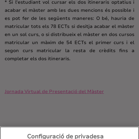
* Si l'estudiant vol cursar els dos itineraris optatius i
acabar el màster amb les dues mencions és possible i
es pot fer de les següents maneres: O bé, hauria de
matricular tots els 78 ECTs si desitja acabar el màster
en un sol curs, o si distribueix el màster en dos cursos
matricular un màxim de 54 ECTs el primer curs i el
segon curs matricular la resta de crèdits fins a
completar els dos itineraris.
Jornada Virtual de Presentació del Màster
Configuració de privadesa