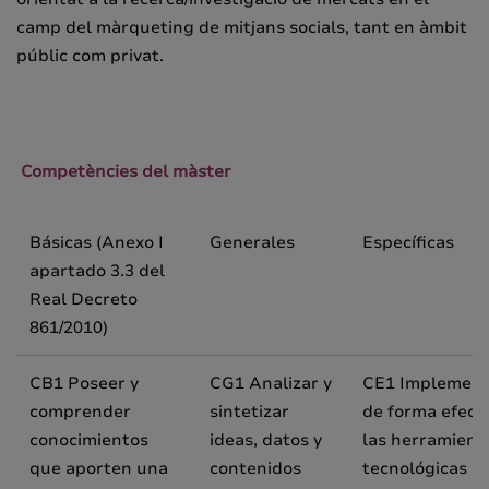
camp del màrqueting de mitjans socials, tant en àmbit
públic com privat.
Competències del màster
Básicas (Anexo I
Generales
Específicas
apartado 3.3 del
Real Decreto
861/2010)
CB1 Poseer y
CG1 Analizar y
CE1 Implement
comprender
sintetizar
de forma efect
conocimientos
ideas, datos y
las herramient
que aporten una
contenidos
tecnológicas