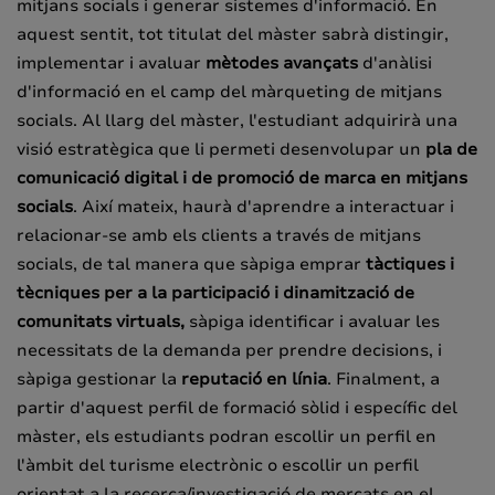
mitjans socials i generar sistemes d'informació. En
aquest sentit, tot titulat del màster sabrà distingir,
implementar i avaluar
mètodes avançats
d'anàlisi
d'informació en el camp del màrqueting de mitjans
socials. Al llarg del màster, l'estudiant adquirirà una
visió estratègica que li permeti desenvolupar un
pla de
comunicació digital i de promoció de marca en mitjans
socials
. Així mateix, haurà d'aprendre a interactuar i
relacionar-se amb els clients a través de mitjans
socials, de tal manera que sàpiga emprar
tàctiques i
tècniques per a la participació i dinamització de
comunitats virtuals,
sàpiga identificar i avaluar les
necessitats de la demanda per prendre decisions, i
sàpiga gestionar la
reputació en línia
. Finalment, a
partir d'aquest perfil de formació sòlid i específic del
màster, els estudiants podran escollir un perfil en
l'àmbit del turisme electrònic o escollir un perfil
orientat a la recerca/investigació de mercats en el