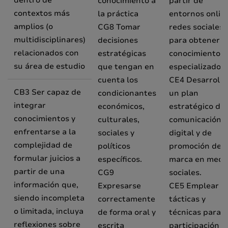
dentro de
conocimiento a
partir de
contextos más
la práctica
entornos onlin
amplios (o
CG8 Tomar
redes sociales
multidisciplinares)
decisiones
para obtener
relacionados con
estratégicas
conocimiento
su área de estudio
que tengan en
especializado.
cuenta los
CE4 Desarrolla
CB3 Ser capaz de
condicionantes
un plan
integrar
económicos,
estratégico de
conocimientos y
culturales,
comunicación
enfrentarse a la
sociales y
digital y de
complejidad de
políticos
promoción de
formular juicios a
específicos.
marca en medi
partir de una
CG9
sociales.
información que,
Expresarse
CE5 Emplear
siendo incompleta
correctamente
tácticas y
o limitada, incluya
de forma oral y
técnicas para l
reflexiones sobre
escrita
participación y