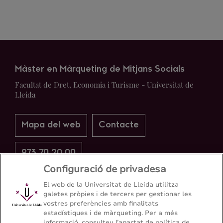
Màster en Màrqueting de Mitjans Socials
Facultat de Dret, Economia i Turisme - Universitat de
Lleida
Mapa del web
Contacte
973 70 20 00
Configuració de privadesa
El web de la Universitat de Lleida utilitza
galetes pròpies i de tercers per gestionar les
vostres preferències amb finalitats
estadístiques i de màrqueting. Per a més
informació, consulteu l’apartat de política de