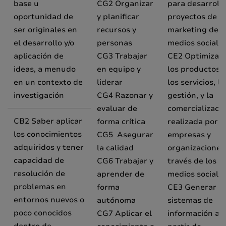
base u
CG2 Organizar
para desarroll
oportunidad de
y planificar
proyectos de
ser originales en
recursos y
marketing de
el desarrollo y/o
personas
medios sociales
aplicación de
CG3 Trabajar
CE2 Optimizar
ideas, a menudo
en equipo y
los productos,
en un contexto de
liderar
los servicios, la
investigación
CG4 Razonar y
gestión, y la
evaluar de
comercializaci
CB2 Saber aplicar
forma crítica
realizada por l
los conocimientos
CG5 Asegurar
empresas y
adquiridos y tener
la calidad
organizaciones
capacidad de
CG6 Trabajar y
través de los
resolución de
aprender de
medios sociale
problemas en
forma
CE3 Generar
entornos nuevos o
autónoma
sistemas de
poco conocidos
CG7 Aplicar el
información a