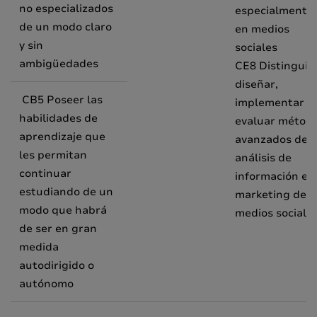
no especializados
especialmente
de un modo claro
en medios
y sin
sociales
ambigüedades
CE8 Distinguir,
diseñar,
CB5 Poseer las
implementar y
habilidades de
evaluar métod
aprendizaje que
avanzados de
les permitan
análisis de
continuar
información en
estudiando de un
marketing de
modo que habrá
medios sociales
de ser en gran
medida
autodirigido o
autónomo