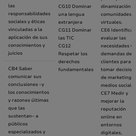
las
CG10 Dominar
dinamización d
responsabilidades
una lengua
comunidades
sociales y éticas
extranjera
virtuales.
vinculadas a la
CG11 Dominar
CE6 Identificar
aplicación de sus
las TIC
evaluar las
conocimientos y
CG12
necesidades y
juicios
Respetar los
demandas de l
derechos
clientes para
CB4 Saber
fundamentales
tomar decision
comunicar sus
de marketing d
conclusiones –y
medios sociale
los conocimientos
CE7 Medir y
y razones últimas
mejorar la
que las
reputación
sustentan– a
online en
públicos
entornos
especializados y
digitales,