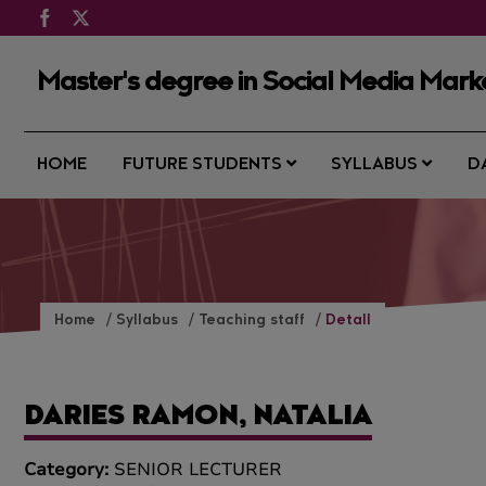
Master's degree in Social Media Mark
HOME
FUTURE STUDENTS
SYLLABUS
D
Home
Syllabus
Teaching staff
Detall
DARIES RAMON, NATALIA
Category:
SENIOR LECTURER