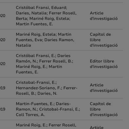
Cristóbal Fransi, Eduard;
Daries, Natalia; Ferrer Rosell,
Article
020
Berta; Mariné Roig, Estela;
d'investigació
Martin Fuentes, E.
Mariné Roig, Estela; Martin
Capítol de
020
Fuentes, Eva; Daries Ramon,
llibre
Natalia
d'investigació
Cristóbal Fransi, E.; Daries
Ramón, N.; Ferrer Rosell, B.;
Editor llibre
020
Mariné Roig, E.; Martin
d'investigació
Fuentes, E.
Cristobal-Fransi, E.;
Article
019
Hernandez-Soriano, F.; Ferrer-
d'investigació
Rosell, B.; Daries, N.
Martin-Fuentes, E.; Daries-
Capítol de
019
Ramon, N.; Cristobal-Fransi, E.;
llibre
Coll Torres, A.
d'investigació
Mariné Roig, E.; Ferrer Rosell,
Article