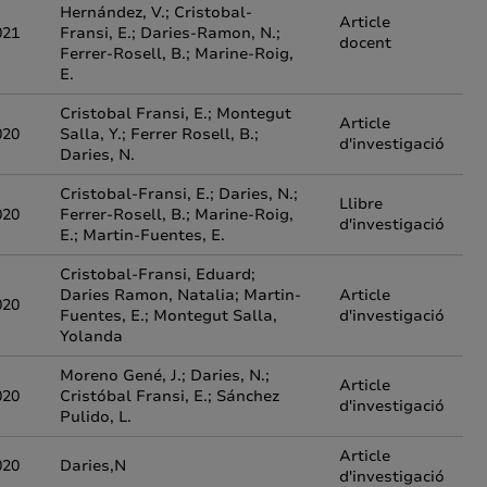
Hernández, V.; Cristobal-
Article
021
Fransi, E.; Daries-Ramon, N.;
docent
Ferrer-Rosell, B.; Marine-Roig,
E.
Cristobal Fransi, E.; Montegut
Article
020
Salla, Y.; Ferrer Rosell, B.;
d'investigació
Daries, N.
Cristobal-Fransi, E.; Daries, N.;
Llibre
020
Ferrer-Rosell, B.; Marine-Roig,
d'investigació
E.; Martin-Fuentes, E.
Cristobal-Fransi, Eduard;
Daries Ramon, Natalia; Martin-
Article
020
Fuentes, E.; Montegut Salla,
d'investigació
Yolanda
Moreno Gené, J.; Daries, N.;
Article
020
Cristóbal Fransi, E.; Sánchez
d'investigació
Pulido, L.
Article
020
Daries,N
d'investigació