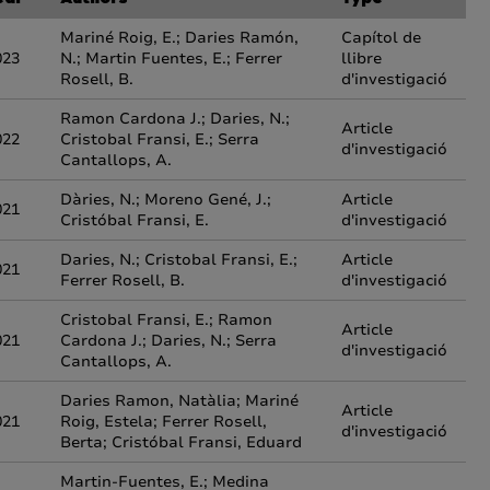
ear
Authors
Type
Mariné Roig, E.; Daries Ramón,
Capítol de
023
N.; Martin Fuentes, E.; Ferrer
llibre
Rosell, B.
d'investigació
Ramon Cardona J.; Daries, N.;
Article
022
Cristobal Fransi, E.; Serra
d'investigació
Cantallops, A.
Dàries, N.; Moreno Gené, J.;
Article
021
Cristóbal Fransi, E.
d'investigació
Daries, N.; Cristobal Fransi, E.;
Article
021
Ferrer Rosell, B.
d'investigació
Cristobal Fransi, E.; Ramon
Article
021
Cardona J.; Daries, N.; Serra
d'investigació
Cantallops, A.
Daries Ramon, Natàlia; Mariné
Article
021
Roig, Estela; Ferrer Rosell,
d'investigació
Berta; Cristóbal Fransi, Eduard
Martin-Fuentes, E.; Medina