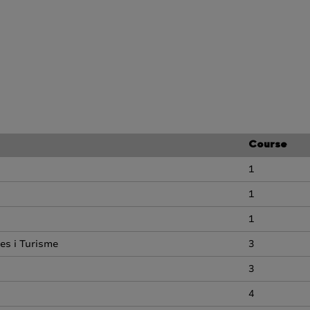
Course
1
1
1
es i Turisme
3
3
4