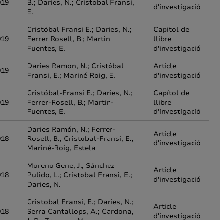
019
B.; Daries, N.; Cristobal Fransi,
d'investigació
E.
Cristóbal Fransi E.; Daries, N.;
Capítol de
019
Ferrer Rosell, B.; Martin
llibre
Fuentes, E.
d'investigació
Daries Ramon, N.; Cristóbal
Article
019
Fransi, E.; Mariné Roig, E.
d'investigació
Cristóbal-Fransi E.; Daries, N.;
Capítol de
019
Ferrer-Rosell, B.; Martin-
llibre
Fuentes, E.
d'investigació
Daries Ramón, N.; Ferrer-
Article
018
Rosell, B.; Cristobal-Fransi, E.;
d'investigació
Mariné-Roig, Estela
Moreno Gene, J.; Sánchez
Article
018
Pulido, L.; Cristobal Fransi, E.;
d'investigació
Daries, N.
Cristobal Fransi, E.; Daries, N.;
Article
018
Serra Cantallops, A.; Cardona,
d'investigació