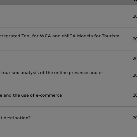
Y
2
tegrated Tool for WCA and eMICA Models for Tourism
2
2
tourism: analysis of the online presence and e-
2
ce and the use of e-commerce
2
st destination?
2