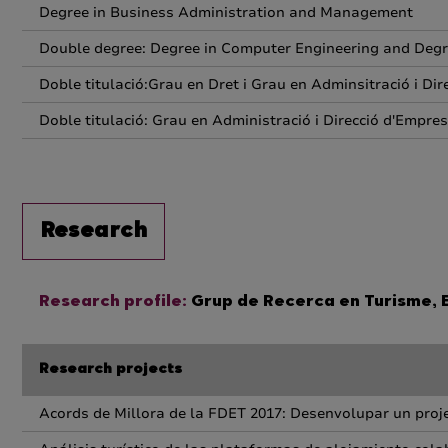
Degree in Business Administration and Management
Double degree: Degree in Computer Engineering and Deg
Doble titulació:Grau en Dret i Grau en Adminsitració i Di
Doble titulació: Grau en Administració i Direcció d'Empres
Research
Research profile:
Grup de Recerca en Turisme, 
Research projects
Acords de Millora de la FDET 2017: Desenvolupar un proj