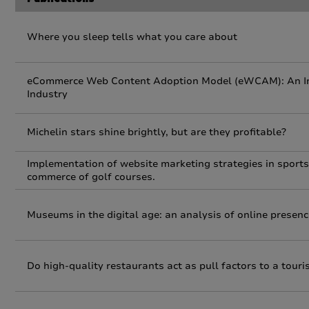
Publications
Where you sleep tells what you care about
eCommerce Web Content Adoption Model (eWCAM): An In
Industry
Michelin stars shine brightly, but are they profitable?
Implementation of website marketing strategies in sports 
commerce of golf courses.
Museums in the digital age: an analysis of online presen
Do high-quality restaurants act as pull factors to a touri